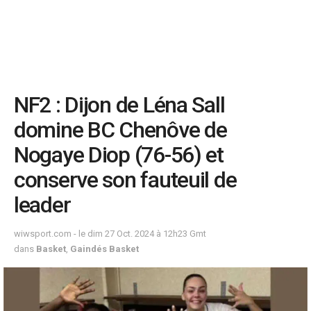
NF2 : Dijon de Léna Sall
domine BC Chenôve de
Nogaye Diop (76-56) et
conserve son fauteuil de
leader
wiwsport.com - le dim 27 Oct. 2024 à 12h23 Gmt
dans
Basket
,
Gaindés Basket