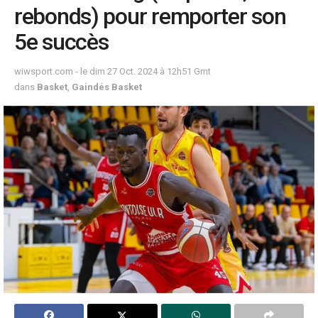
rebonds) pour remporter son
5e succès
wiwsport.com - le dim 27 Oct. 2024 à 12h51 Gmt
dans
Basket
,
Gaindés Basket