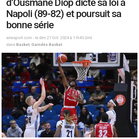
d’Ousmane Diop dicte sa loi à
Napoli (89-82) et poursuit sa
bonne série
wiwsport.com - le dim 27 Oct. 2024 à 11h45 Gmt
dans
Basket
,
Gaindés Basket