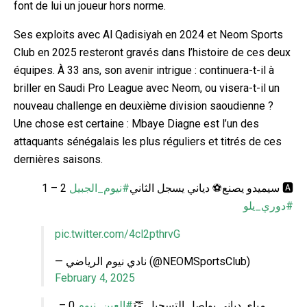
font de lui un joueur hors norme.
Ses exploits avec Al Qadisiyah en 2024 et Neom Sports
Club en 2025 resteront gravés dans l’histoire de ces deux
équipes. À 33 ans, son avenir intrigue : continuera-t-il à
briller en Saudi Pro League avec Neom, ou visera-t-il un
nouveau challenge en deuxième division saoudienne ?
Une chose est certaine : Mbaye Diagne est l’un des
attaquants sénégalais les plus réguliers et titrés de ces
dernières saisons.
2 – 1
#نيوم_الجبيل
🅰️ سيميدو يصنع⚽️ دياني يسجل الثاني
#دوري_يلو
pic.twitter.com/4cl2pthrvG
— نادي نيوم الرياضي (@NEOMSportsClub)
February 4, 2025
0 –
#العين_نيوم
مباي دياني يواصل التسجيل 👏