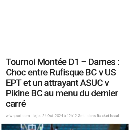
Tournoi Montée D1 – Dames :
Choc entre Rufisque BC v US
EPT et un attrayant ASUC v
Pikine BC au menu du dernier
carré
wiwsport.com - le jeu 24 Oct. 2024 à 12h12 Gmt
dans
Basket local