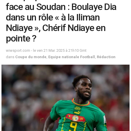
face au Soudan : Boulaye Dia
dans un rôle « à la Iliman
Ndiaye », Chérif Ndiaye en
pointe ?
wiwsport.com - le ven 21 Mar. 2025 à 21h10 Gmt
dans
Coupe du monde
,
Equipe nationale Football
,
Rédaction