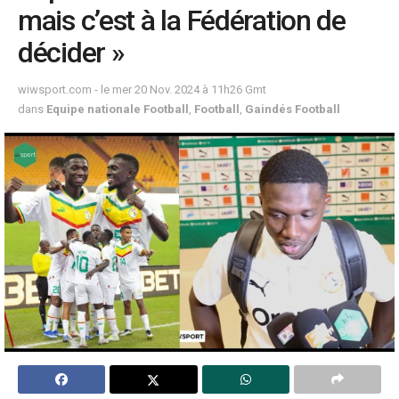
mais c’est à la Fédération de
décider »
wiwsport.com - le mer 20 Nov. 2024 à 11h26 Gmt
dans
Equipe nationale Football
,
Football
,
Gaindés Football