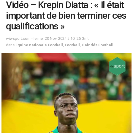
Vidéo – Krepin Diatta : « Il était
important de bien terminer ces
qualifications »
wiwsport.com - le mer 20 Nov. 2024 à 10h25 Gmt
dans
Equipe nationale Football
,
Football
,
Gaindés Football