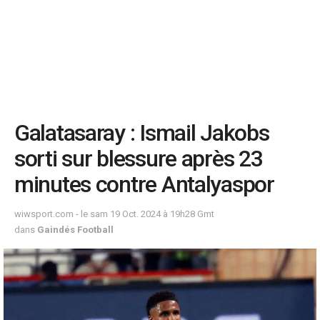
Galatasaray : Ismail Jakobs
sorti sur blessure après 23
minutes contre Antalyaspor
wiwsport.com - le sam 19 Oct. 2024 à 19h28 Gmt
dans
Gaindés Football