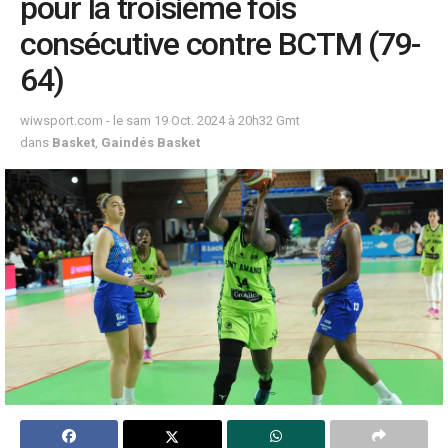
pour la troisième fois
consécutive contre BCTM (79-
64)
wiwsport.com - le sam 19 Oct. 2024 à 20h32 Gmt
dans
Basket
,
Gaindés Basket