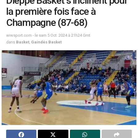
Dieppe Basket s’inclinent pour
la première fois face à
Champagne (87-68)
wiwsport.com - le sam 5 Oct. 2024 à 21h24 Gmt
dans
Basket
,
Gaindés Basket