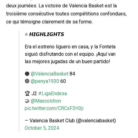
deux journées. La victoire de Valencia Basket est la
troisième consécutive toutes compétitions confondues,
ce qui témoigne clairement de sa forme.
⭐ 𝙃𝙄𝙂𝙃𝙇𝙄𝙂𝙃𝙏𝙎
Era el estreno liguero en casa, y la Fonteta
siguió disfrutando con el equipo. ¡Aquí van
las mejores jugadas de un buen partido!
🟠
@ValenciaBasket
84
🟢
@penya1930
60
🏆 J2
#LigaEndesa
🤝
@Maxcolchon
pic.twitter.com/CRCxF3H3ji
— Valencia Basket Club (@valenciabasket)
October 5, 2024