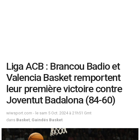
Liga ACB : Brancou Badio et
Valencia Basket remportent
leur première victoire contre
Joventut Badalona (84-60)
wiwsport.com - le sam 5 Oct. 2024 à 21h51 Gmt
dans
Basket
,
Gaindés Basket