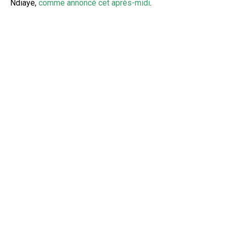
Ndiaye,
comme annoncé cet après-midi
.