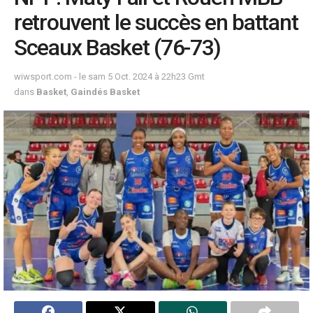
retrouvent le succès en battant
Sceaux Basket (76-73)
wiwsport.com - le sam 5 Oct. 2024 à 22h23 Gmt
dans
Basket
,
Gaindés Basket