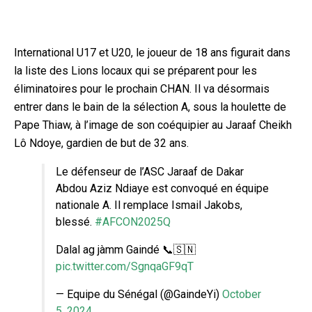
International U17 et U20, le joueur de 18 ans figurait dans
la liste des Lions locaux qui se préparent pour les
éliminatoires pour le prochain CHAN. Il va désormais
entrer dans le bain de la sélection A, sous la houlette de
Pape Thiaw, à l’image de son coéquipier au Jaraaf Cheikh
Lô Ndoye, gardien de but de 32 ans.
Le défenseur de l’ASC Jaraaf de Dakar
Abdou Aziz Ndiaye est convoqué en équipe
nationale A. Il remplace Ismail Jakobs,
blessé.
#AFCON2025Q
Dalal ag jàmm Gaindé 📞🇸🇳
pic.twitter.com/SgnqaGF9qT
— Equipe du Sénégal (@GaindeYi)
October
5, 2024