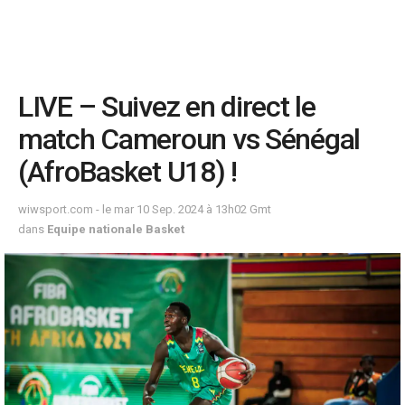
LIVE – Suivez en direct le
match Cameroun vs Sénégal
(AfroBasket U18) !
wiwsport.com - le mar 10 Sep. 2024 à 13h02 Gmt
dans
Equipe nationale Basket