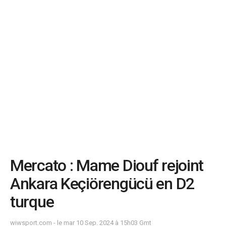
Mercato : Mame Diouf rejoint
Ankara Keçiörengücü en D2
turque
wiwsport.com - le mar 10 Sep. 2024 à 15h03 Gmt