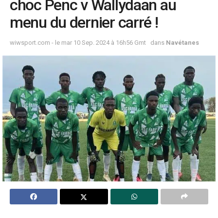
choc Penc v Wallydaan au
menu du dernier carré !
wiwsport.com - le mar 10 Sep. 2024 à 16h56 Gmt
dans
Navétanes