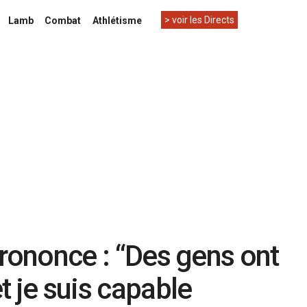
> voir les Directs
Lamb
Combat
Athlétisme
prononce : “Des gens ont
t je suis capable