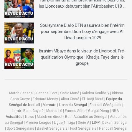
les Lionceaux débutent bien l’Afrobasket U18 …
Souleymane Diallo DTN assurera bien l’intérim
pour septembre, Dion Lopy s’engage avec Al
Ittihad jusqu’en 2029
Ibrahim Mbaye dans le viseur de Liverpool, Pré-
qualification Olympique : Khadija Faye dans le
groupe
Match Senegal | Senegal Foot | Sadio Mané | Kalidou Koulibaly | Idrissa
Gana Gueye | Edouard Mendy | Aliou Cissé | El Hadji Diouf |
Équipe du
Sénégal de football
|
Mercato
|
Lions du Sénégal
|
Football Sénégalais
|
Lamb
| Balla Gaye 2 | Modou Lô | Eumeu Sène | Gorgui Dieng | NBA |
Actualités
| News | Match en direct | But | Actualité au Sénégal | Actualités
au Sénégal | Premier League | Ligue 1 | Liga | Serie A |
LSFP
| Dakar | Sénégal
| Sport Sénégalais | Basket Sénégalais | Foot Sénégalais | Handball Senegal