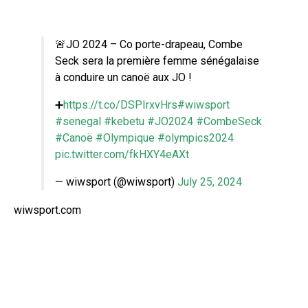
🚨JO 2024 – Co porte-drapeau, Combe
Seck sera la première femme sénégalaise
à conduire un canoë aux JO !
➕
https://t.co/DSPIrxvHrs
#wiwsport
#senegal
#kebetu
#JO2024
#CombeSeck
#Canoë
#Olympique
#olympics2024
pic.twitter.com/fkHXY4eAXt
— wiwsport (@wiwsport)
July 25, 2024
wiwsport.com