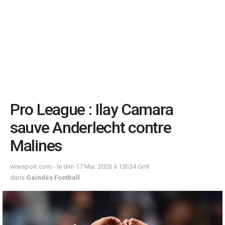
Pro League : Ilay Camara
sauve Anderlecht contre
Malines
wiwsport.com - le dim 17 Mai. 2026 à 13h34 Gmt
dans
Gaindés Football