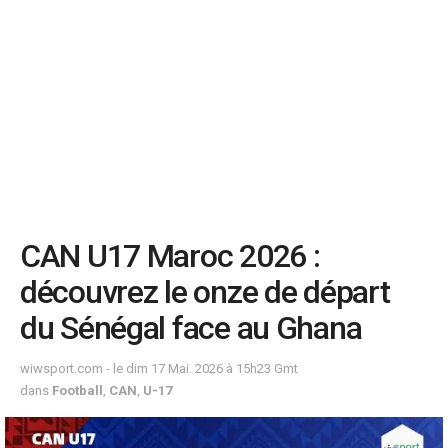
CAN U17 Maroc 2026 :
découvrez le onze de départ
du Sénégal face au Ghana
wiwsport.com - le dim 17 Mai. 2026 à 15h23 Gmt
dans
Football
,
CAN
,
U-17