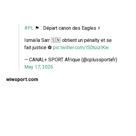
#PL
🏴󠁧󠁢󠁥󠁮󠁧󠁿 : Départ canon des Eagles ⚡
Ismaïla Sarr 🇸🇳 obtient un pénalty et se
fait justice ⚽
pic.twitter.com/l50tuizIKw
— CANAL+ SPORT Afrique (@cplussportafr)
May 17, 2026
wiwsport.com