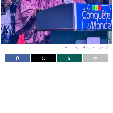
Crédit image : khadydienegaye @ IG