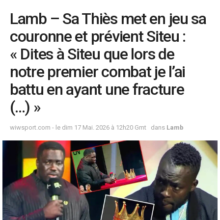
Lamb – Sa Thiès met en jeu sa
couronne et prévient Siteu :
« Dites à Siteu que lors de
notre premier combat je l’ai
battu en ayant une fracture
(…) »
wiwsport.com - le dim 17 Mai. 2026 à 12h20 Gmt
dans
Lamb