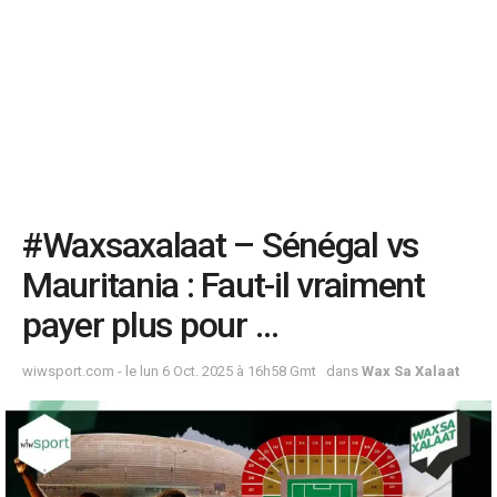
#Waxsaxalaat – Sénégal vs
Mauritania : Faut-il vraiment
payer plus pour …
wiwsport.com - le lun 6 Oct. 2025 à 16h58 Gmt
dans
Wax Sa Xalaat