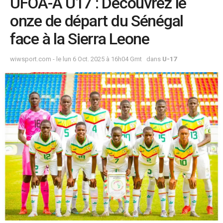
UFOA-A U17 : Découvrez le
onze de départ du Sénégal
face à la Sierra Leone
wiwsport.com - le lun 6 Oct. 2025 à 16h04 Gmt
dans
U-17