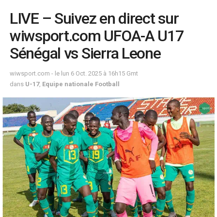
LIVE – Suivez en direct sur
wiwsport.com UFOA-A U17
Sénégal vs Sierra Leone
wiwsport.com - le lun 6 Oct. 2025 à 16h15 Gmt
dans
U-17
,
Equipe nationale Football