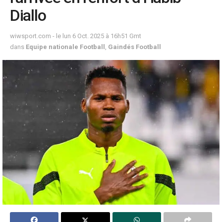
Diallo
wiwsport.com - le lun 6 Oct. 2025 à 16h51 Gmt
dans
Equipe nationale Football
,
Gaindés Football