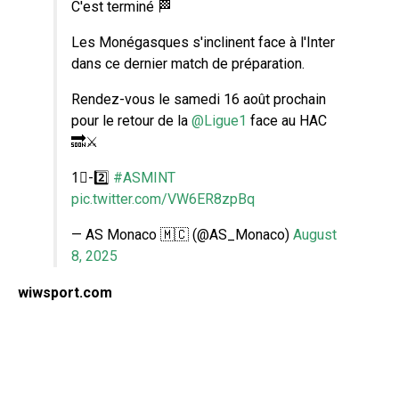
C'est terminé 🏁
Les Monégasques s'inclinent face à l'Inter
dans ce dernier match de préparation.
Rendez-vous le samedi 16 août prochain
pour le retour de la
@Ligue1
face au HAC
🔜⚔️
1⃣-2️⃣
#ASMINT
pic.twitter.com/VW6ER8zpBq
— AS Monaco 🇲🇨 (@AS_Monaco)
August
8, 2025
wiwsport.com