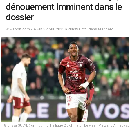
dénouement imminent dans le
dossier
wiwsport.com - le ven 8 Août. 2025 à 20h39 Gmt
dans
Mercato
18 Idrissa GUEYE (fcm) during the ligue 2 BKT match between Metz and Annecy at