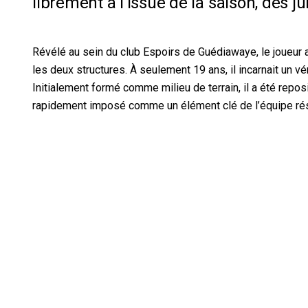
librement à l’issue de la saison, dès ju
Révélé au sein du club Espoirs de Guédiawaye, le joueur a
les deux structures. À seulement 19 ans, il incarnait un v
Initialement formé comme milieu de terrain, il a été repos
rapidement imposé comme un élément clé de l’équipe rés