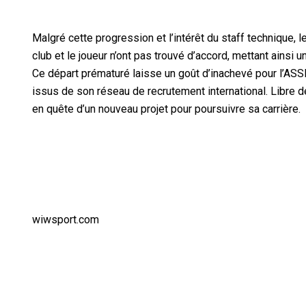
Malgré cette progression et l’intérêt du staff technique, l
club et le joueur n’ont pas trouvé d’accord, mettant ainsi
Ce départ prématuré laisse un goût d’inachevé pour l’ASSE, 
issus de son réseau de recrutement international. Libr
en quête d’un nouveau projet pour poursuivre sa carrière.
wiwsport.com