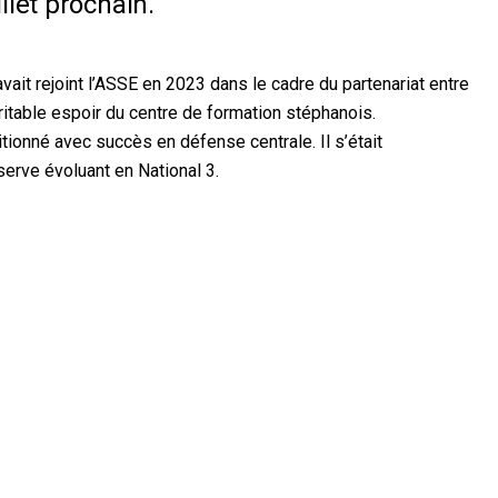
illet prochain.
vait rejoint l’ASSE en 2023 dans le cadre du partenariat entre
éritable espoir du centre de formation stéphanois.
itionné avec succès en défense centrale. Il s’était
erve évoluant en National 3.