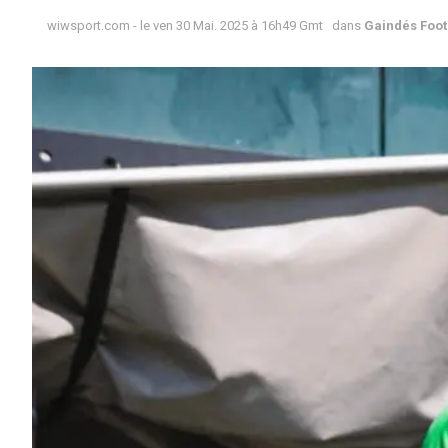
wiwsport.com - le ven 30 Mai. 2025 à 16h49 Gmt
dans
Gaindés Foot