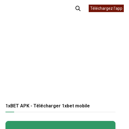
Téléchargez l'app
1xBET APK - Télécharger 1xbet mobile