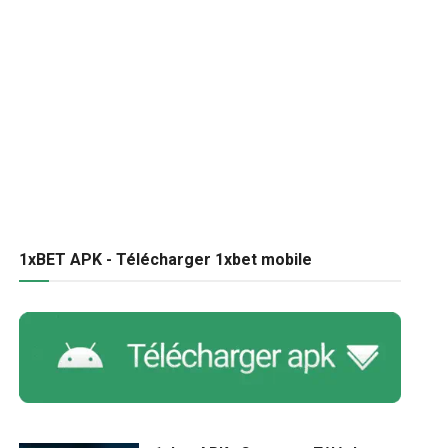
1xBET APK - Télécharger 1xbet mobile