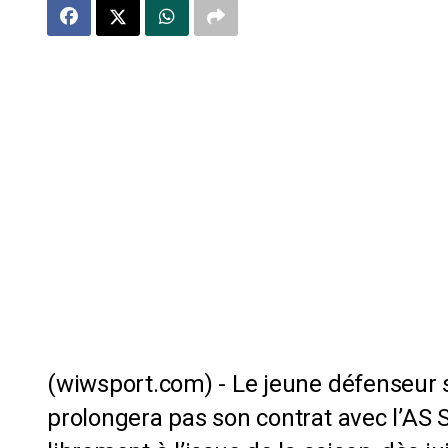
Le jeune défenseur
prolongera pas son contrat avec l’AS S