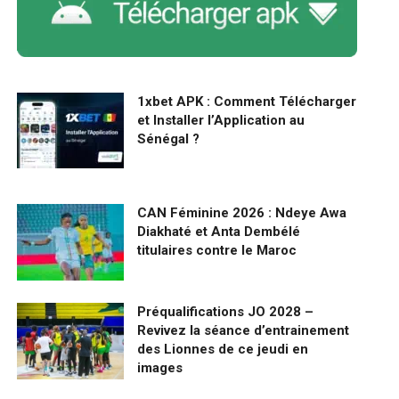
1xbet APK : Comment Télécharger
et Installer l’Application au
Sénégal ?
CAN Féminine 2026 : Ndeye Awa
Diakhaté et Anta Dembélé
titulaires contre le Maroc
Préqualifications JO 2028 –
Revivez la séance d’entrainement
des Lionnes de ce jeudi en
images