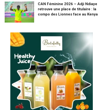
CAN Féminine 2026 – Adji Ndiaye
retrouve une place de titulaire : la
compo des Lionnes face au Kenya