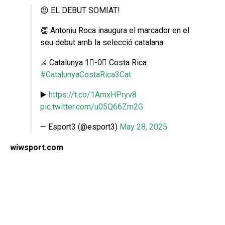
😍 EL DEBUT SOMIAT!
👏 Antoniu Roca inaugura el marcador en el
seu debut amb la selecció catalana
⚔️ Catalunya 1⃣-0⃣ Costa Rica
#CatalunyaCostaRica3Cat
▶️
https://t.co/1AmxHPryv8
pic.twitter.com/u05Q66Zm2G
— Esport3 (@esport3)
May 28, 2025
wiwsport.com