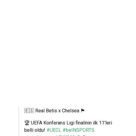
🇪🇸 Real Betis x Chelsea 🏴󠁧󠁢󠁥󠁮󠁧󠁿
🏆 UEFA Konferans Ligi finalinin ilk 11'leri
belli oldu!
#UECL
#beINSPORTS