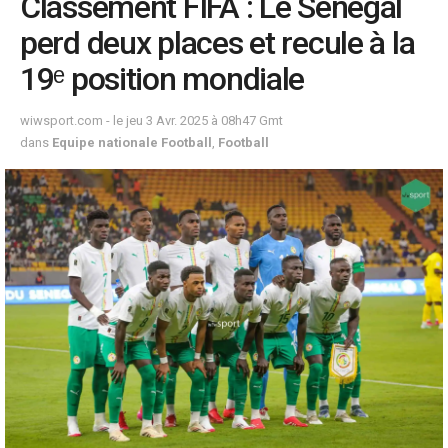
Classement FIFA : Le Sénégal
perd deux places et recule à la
19ᵉ position mondiale
wiwsport.com - le jeu 3 Avr. 2025 à 08h47 Gmt
dans
Equipe nationale Football
,
Football