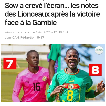
Sow a crevé l’écran… les notes
des Lionceaux après la victoire
face à la Gambie
wiwsport.com - le mar 1 Avr. 2025 à 17h19 Gmt
dans
CAN
,
Rédaction
,
U-17