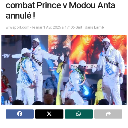
combat Prince v Modou Anta
annulé !
wiwsport.com - le mar 1 Avr. 2025 à 17h06 Gmt
dans
Lamb