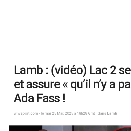
Lamb : (vidéo) Lac 2 se
et assure « qu’il n’y a p
Ada Fass !
wiwsport.com - le mar 25 Mar. 2025 à 18h28 Gmt
dans
Lamb