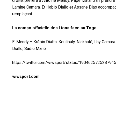
droite, préféré à Antoine Mendy. Pape Matar Sarr pren
dre
Lamine Camara. Et Habib Diallo et Assane Diao accompagne
remplaçant.
La compo officielle des Lions face au Togo
E. Mendy – Krépin Diatta, Koulibaly, Niakhaté, Ilay Cama
Diallo, Sadio Mané
https://twitter.com/wiwsport/status/190462572528791
wiwsport.com