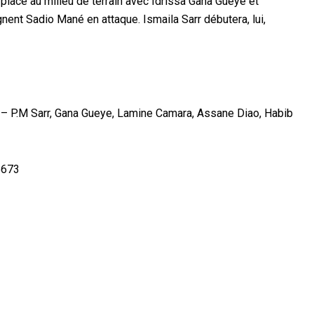
 place au milieu de terrain avec Idrissa Gana Gueye et
nt Sadio Mané en attaque. Ismaila Sarr débutera, lui,
ra – P.M Sarr, Gana Gueye, Lamine Camara, Assane Diao, Habib
5673