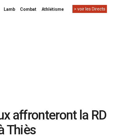
> voir les Directs
Lamb
Combat
Athlétisme
x affronteront la RD
à Thiès