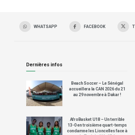
WHATSAPP
FACEBOOK
T
Dernières infos
Beach Soccer – Le Sénégal
accueillera la CAN 2026 du 21
au 29 novembre à Dakar !
AfroBasket U18 – Un terrible
13-0 en troisième quart-temps
condamne les Lioncelles face à