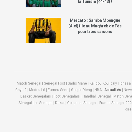
la Tunisie (44-43) !
Mercato : Samba Mbengue
(Ajel) file au Maghreb de Fès
pour trois saisons
Match Senegal | Senegal Foot | Sadio Mané | Kalidou Koulibaly | Idrissa
Gaye 2 | Modou Lô | Eumeu Sène | Gorgui Dieng | NBA |
Actualités
| News 
Basket Sénégalais | Foot Sénégalais | Handball Senegal | Match Seneg
Sénégal | Le Senegal | Dakar | Coupe du Senegal | France Senegal 2002 | 
dire