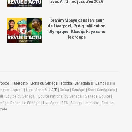
avec Al Ittihad jusqu’en 2029
Ibrahim Mbaye dans le viseur
de Liverpool, Pré-qualification
Olympique : Khadija Faye dans
le groupe
ootball
|
Mercato
|
Lions du Sénégal
|
Football Sénégalais
|
Lamb
| Balla
gue | Ligue 1 | Liga | Serie A |
LSFP
| Dakar | Sénégal | Sport Sénégalais |
l | Equipe du Senegal | Equipe national du Senegal | Senegal Equipe |
négal Dakar | Le Sénégal | Live Sport | RTS | Senegal en direct | Foot en
Monde