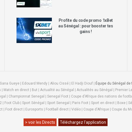
Profite du code promo 1xBet
au Sénégal : pour booster tes
gains !
 Gana Gueye | Edouard Mendy | Aliou Cissé | El Hadji Diouf |
Équipe du Sénégal de f
| Match en direct | But | Actualité au Sénégal | Actualités au Sénégal | Premier Lea
al | Championnat Senegal | Senegal Foot | Coupe d'Afrique des nations de footbal
Foot Club | Sport Sénégal | Sport Senegal | Paris Foot | Sport en direct | Boxe | Sé
ct | Foot direct | Eurosports | Football direct | Vidéo | Coupe d'Afrique | Coupe du 
> voir les Directs
Téléchargez l'application