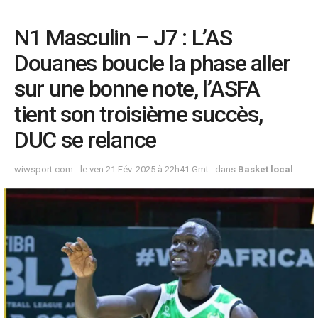
N1 Masculin – J7 : L’AS
Douanes boucle la phase aller
sur une bonne note, l’ASFA
tient son troisième succès,
DUC se relance
wiwsport.com - le ven 21 Fév. 2025 à 22h41 Gmt
dans
Basket local