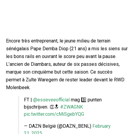
Encore très entreprenant, le jeune milieu de terrain
sénégalais Pape Demba Diop (21 ans) a mis les siens sur
les bons rails en ouvrant le score peu avant la pause.
L’ancien de Diambars, auteur de six passes décisives,
marque son cinquième but cette saison. Ce succès
permet à Zulte Waregem
de rester leader devant le RWD
Molenbeek.
FT |
@esseveeofficial
mag 3️⃣ punten
bijschrijven. 👏🔝
#ZWAGNK
pic.twitter.com/cMiSgebYQG
— DAZN België (@DAZN_BENL)
February
21, 2025