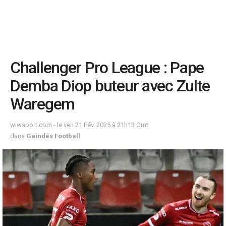
Challenger Pro League : Pape
Demba Diop buteur avec Zulte
Waregem
wiwsport.com - le ven 21 Fév. 2025 à 21h13 Gmt
dans
Gaindés Football