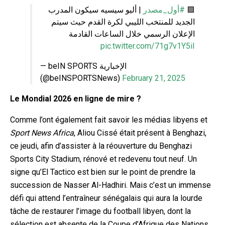
| أليو سيسيه سيكون المدرب
#أول_مصدر
🟪
الجديد للمنتخب الليبي لكرة القدم حيث سيتم
الإعلان الرسمي خلال الساعات القادمة
pic.twitter.com/71g7v1Y5iI
— beIN SPORTS الإخبارية
(@beINSPORTSNews)
February 21, 2025
Le Mondial 2026 en ligne de mire ?
Comme l’ont également fait savoir les médias libyens et
Sport News Africa
, Aliou Cissé était présent à Benghazi,
ce jeudi, afin d’assister à la réouverture du Benghazi
Sports City Stadium, rénové et redevenu tout neuf. Un
signe qu’El Tactico est bien sur le point de prendre la
su
ccession de Nasser Al-Hadhiri. Mais c’est un immense
défi qui attend l’entraîneur sénégalais qui aura la lourde
tâche de restaurer l’image du football libyen, dont la
sélection est absente de la Coupe d’Afrique des Nations