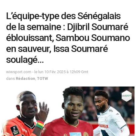
L’équipe-type des Sénégalais
de la semaine : Djibril Soumaré
éblouissant, Sambou Soumano
en sauveur, Issa Soumaré
soulagé…
wiwsport.com - le lun 10 Fév. 2025 à 12h09 Gmt
dans
Rédaction
,
TOTW