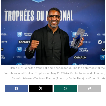
Habib BEYE wins the trophy of best headcoach during the ceremony for the
French National Football Trophies on May 11, 2024 at Centre National du Football,
in Clairefontaine-en-Yvelines, France.(Photo by Daniel Derajinski/Icon Sport)