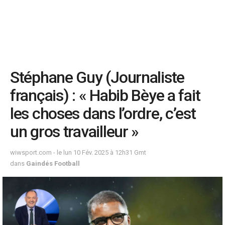
Stéphane Guy (Journaliste
français) : « Habib Bèye a fait
les choses dans l’ordre, c’est
un gros travailleur »
wiwsport.com - le lun 10 Fév. 2025 à 12h31 Gmt
dans
Gaindés Football