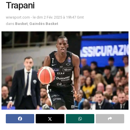
Trapani
wiwsport.com - le dim 2 Fév. 2025 à 19h47 Gmt
dans
Basket
,
Gaindés Basket