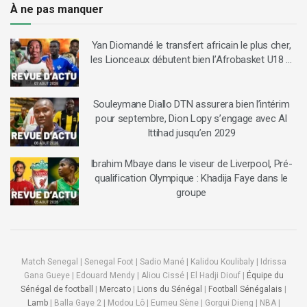
À ne pas manquer
Yan Diomandé le transfert africain le plus cher,
les Lionceaux débutent bien l’Afrobasket U18 …
Souleymane Diallo DTN assurera bien l’intérim
pour septembre, Dion Lopy s’engage avec Al
Ittihad jusqu’en 2029
Ibrahim Mbaye dans le viseur de Liverpool, Pré-
qualification Olympique : Khadija Faye dans le
groupe
Match Senegal | Senegal Foot | Sadio Mané | Kalidou Koulibaly | Idrissa
Gana Gueye | Edouard Mendy | Aliou Cissé | El Hadji Diouf |
Équipe du
Sénégal de football
|
Mercato
|
Lions du Sénégal
|
Football Sénégalais
|
Lamb
| Balla Gaye 2 | Modou Lô | Eumeu Sène | Gorgui Dieng | NBA |