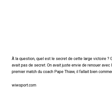
À la question, quel est le secret de cette large victoire ?
avait pas de secret. On avait juste envie de renouer avec la
premier match du coach Pape Thiaw, il fallait bien comme
wiwsport.com