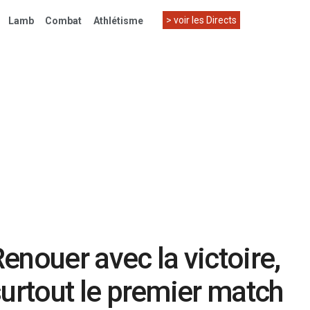
> voir les Directs
Lamb
Combat
Athlétisme
enouer avec la victoire,
 surtout le premier match