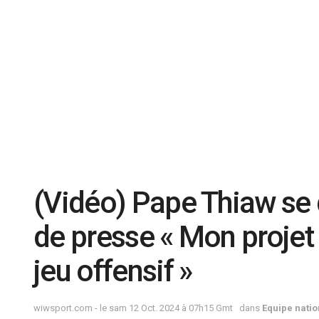
(Vidéo) Pape Thiaw se 
de presse « Mon projet
jeu offensif »
wiwsport.com - le sam 12 Oct. 2024 à 07h15 Gmt
dans
Equipe natio