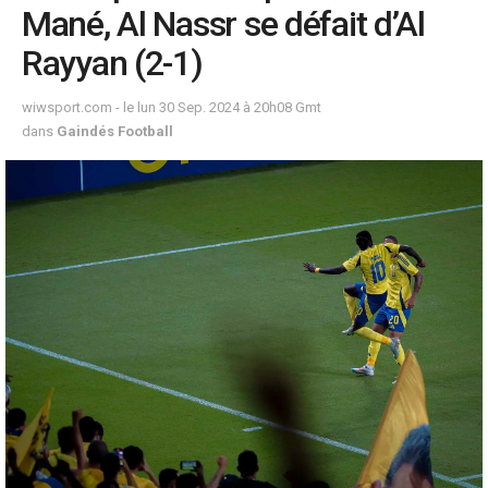
Mané, Al Nassr se défait d’Al
Rayyan (2-1)
wiwsport.com - le lun 30 Sep. 2024 à 20h08 Gmt
dans
Gaindés Football