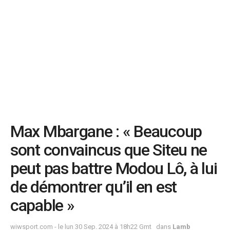
Max Mbargane : « Beaucoup
sont convaincus que Siteu ne
peut pas battre Modou Lô, à lui
de démontrer qu’il en est
capable »
wiwsport.com - le lun 30 Sep. 2024 à 18h22 Gmt
dans
Lamb