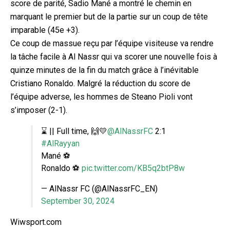
score de parité, Sadio Mané a montré le chemin en
marquant le premier but de la partie sur un coup de tête
imparable (45e +3).
Ce coup de massue reçu par l’équipe visiteuse va rendre
la tâche facile à Al Nassr qui va scorer une nouvelle fois à
quinze minutes de la fin du match grâce à l’inévitable
Cristiano Ronaldo. Malgré la réduction du score de
l’équipe adverse, les hommes de Steano Pioli vont
s’imposer (2-1).
⌛️ || Full time, 🙌💛
@AlNassrFC
2:1
#AlRayyan
Mané ⚽️
Ronaldo ⚽️
pic.twitter.com/KB5q2btP8w
— AlNassr FC (@AlNassrFC_EN)
September 30, 2024
Wiwsport.com