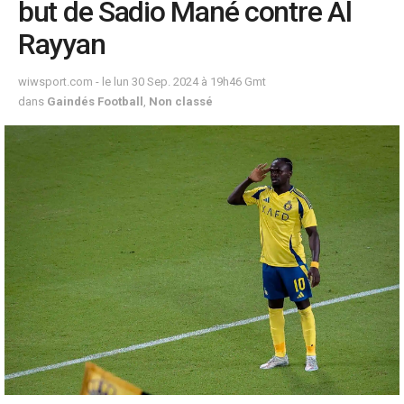
but de Sadio Mané contre Al
Rayyan
wiwsport.com - le lun 30 Sep. 2024 à 19h46 Gmt
dans
Gaindés Football
,
Non classé