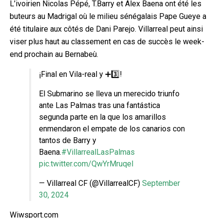
L’ivoirien Nicolas Pépé, T.Barry et Alex Baena ont été les
buteurs au Madrigal où le milieu sénégalais Pape Gueye a
été titulaire aux côtés de Dani Parejo. Villarreal peut ainsi
viser plus haut au classement en cas de succès le week-
end prochain au Bernabeù.
¡Final en Vila-real y ➕3️⃣!
El Submarino se lleva un merecido triunfo
ante Las Palmas tras una fantástica
segunda parte en la que los amarillos
enmendaron el empate de los canarios con
tantos de Barry y
Baena.
#VillarrealLasPalmas
pic.twitter.com/QwYrMruqeI
— Villarreal CF (@VillarrealCF)
September
30, 2024
Wiwsport.com