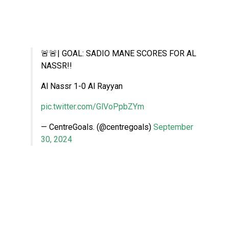
🚨🚨| GOAL: SADIO MANE SCORES FOR AL
NASSR!!
Al Nassr 1-0 Al Rayyan
pic.twitter.com/GlVoPpbZYm
— CentreGoals. (@centregoals)
September
30, 2024