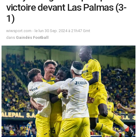
victoire devant Las Palmas (3-
1)
wiwsport.com - le lun 30 Sep. 2024 à 21h47 Gmt
dans
Gaindés Football