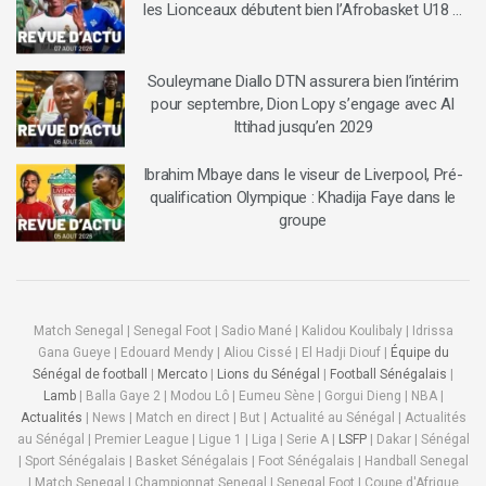
les Lionceaux débutent bien l’Afrobasket U18 …
Souleymane Diallo DTN assurera bien l’intérim
pour septembre, Dion Lopy s’engage avec Al
Ittihad jusqu’en 2029
Ibrahim Mbaye dans le viseur de Liverpool, Pré-
qualification Olympique : Khadija Faye dans le
groupe
Match Senegal | Senegal Foot | Sadio Mané | Kalidou Koulibaly | Idrissa
Gana Gueye | Edouard Mendy | Aliou Cissé | El Hadji Diouf |
Équipe du
Sénégal de football
|
Mercato
|
Lions du Sénégal
|
Football Sénégalais
|
Lamb
| Balla Gaye 2 | Modou Lô | Eumeu Sène | Gorgui Dieng | NBA |
Actualités
| News | Match en direct | But | Actualité au Sénégal | Actualités
au Sénégal | Premier League | Ligue 1 | Liga | Serie A |
LSFP
| Dakar | Sénégal
| Sport Sénégalais | Basket Sénégalais | Foot Sénégalais | Handball Senegal
| Match Senegal | Championnat Senegal | Senegal Foot | Coupe d'Afrique