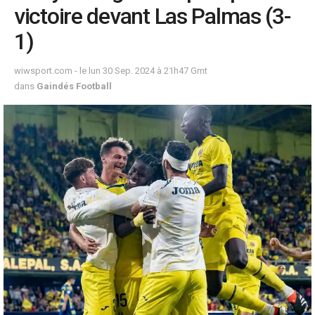
victoire devant Las Palmas (3-
1)
wiwsport.com - le lun 30 Sep. 2024 à 21h47 Gmt
dans
Gaindés Football