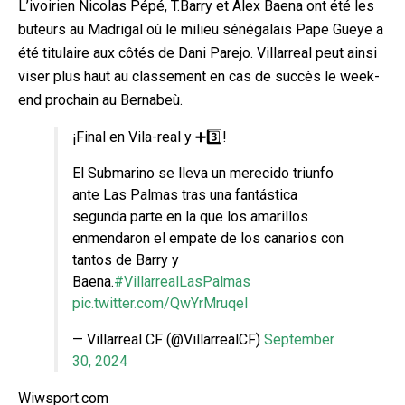
L’ivoirien Nicolas Pépé, T.Barry et Alex Baena ont été les
buteurs au Madrigal où le milieu sénégalais Pape Gueye a
été titulaire aux côtés de Dani Parejo. Villarreal peut ainsi
viser plus haut au classement en cas de succès le week-
end prochain au Bernabeù.
¡Final en Vila-real y ➕3️⃣!
El Submarino se lleva un merecido triunfo
ante Las Palmas tras una fantástica
segunda parte en la que los amarillos
enmendaron el empate de los canarios con
tantos de Barry y
Baena.
#VillarrealLasPalmas
pic.twitter.com/QwYrMruqeI
— Villarreal CF (@VillarrealCF)
September
30, 2024
Wiwsport.com