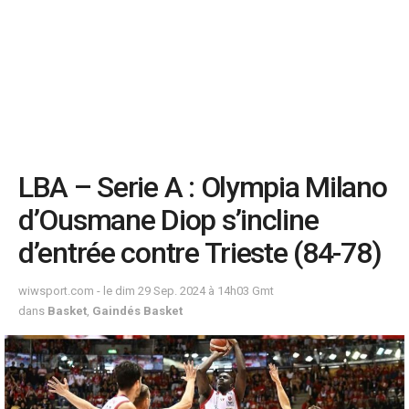
LBA – Serie A : Olympia Milano
d’Ousmane Diop s’incline
d’entrée contre Trieste (84-78)
wiwsport.com - le dim 29 Sep. 2024 à 14h03 Gmt
dans
Basket
,
Gaindés Basket