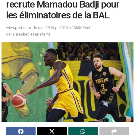
recrute Mamadou Badji pour
les éliminatoires de la BAL
wiwsport.com - le dim 29 Sep. 2024 à 13h36 Gmt
dans
Basket
,
Transferts