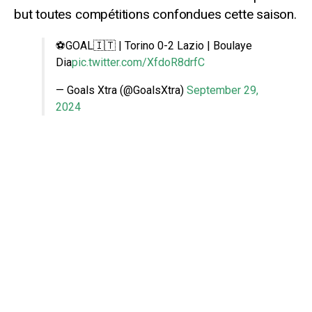
but toutes compétitions confondues cette saison.
⚽️GOAL🇮🇹 | Torino 0-2 Lazio | Boulaye
Dia
pic.twitter.com/XfdoR8drfC
— Goals Xtra (@GoalsXtra)
September 29,
2024