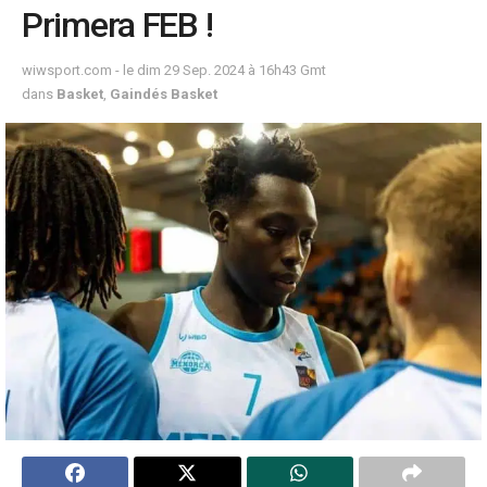
Primera FEB !
wiwsport.com - le dim 29 Sep. 2024 à 16h43 Gmt
dans
Basket
,
Gaindés Basket