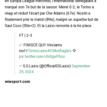
en Europa League mercredi, l’international sénégalais a
marqué son 7e but de la saison. Mené 0-2, le Torino a
réagi et réduit l’écart par Che Adams (67e). Noslin a
finalement plié le match (89e), malgré un superbe but de
Saul Coco (90e+2). Et la Lazio remonte à la 6e place.
FT | 2-3
✅ FINISCE QUI! Vinciamo
noi!
#TorinoLazio
#CMonEagles
🦅
pic.twitter.com/chI0gxP6zx
— S.S.Lazio (@OfficialSSLazio)
September
29, 2024
wiwsport.com