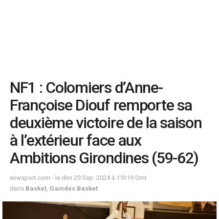
NF1 : Colomiers d’Anne-
Françoise Diouf remporte sa
deuxième victoire de la saison
à l’extérieur face aux
Ambitions Girondines (59-62)
wiwsport.com - le dim 29 Sep. 2024 à 11h19 Gmt
dans
Basket
,
Gaindés Basket