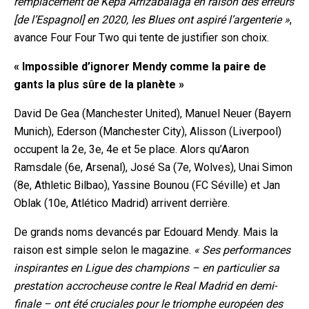
remplacement de Kepa Arrizabalaga en raison des erreurs
[de l’Espagnol] en 2020, les Blues ont aspiré l’argenterie »
,
avance Four Four
Two qui tente de justifier son choix.
« Impossible d’ignorer Mendy comme la paire de
gants la plus sûre de la planète »
David De Gea (Manchester United), Manuel Neuer (Bayern
Munich), Ederson (Manchester City), Alisson (Liverpool)
occupent la 2e, 3e, 4e et 5e place. Alors qu’Aaron
Ramsdale (6e, Arsenal), José Sa (7e, Wolves
), Unai Simon
(8e, Athletic Bilbao), Yassine Bounou (FC Séville) et Jan
Oblak (10e, Atlético Madrid) arrivent derrière.
De grands noms devancés par Edouard Mendy. Mais la
raison est simple selon le magazine.
« Ses performances
inspirantes en Ligue des champions – en particulier sa
prestation accrocheuse contre le Real Madrid en demi-
finale – ont été cruciales pour le triomphe européen des