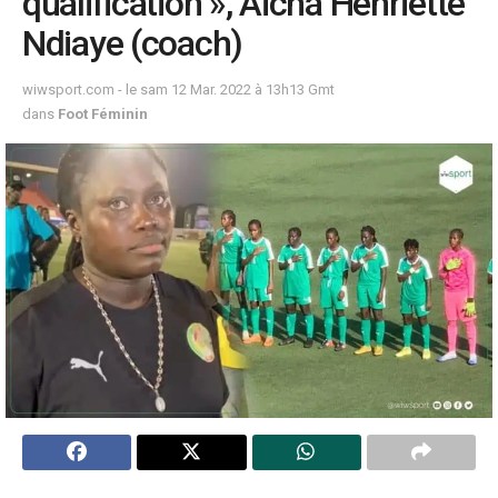
qualification », Aicha Henriette
Ndiaye (coach)
wiwsport.com - le sam 12 Mar. 2022 à 13h13 Gmt
dans
Foot Féminin