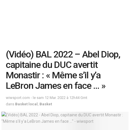
(Vidéo) BAL 2022 – Abel Diop,
capitaine du DUC avertit
Monastir : « Même s’il y’a
LeBron James en face … »
wiwsport.com - le sam 12 Mar. 2022 à 12h44 Gmt
dans
Basket local
,
Basket