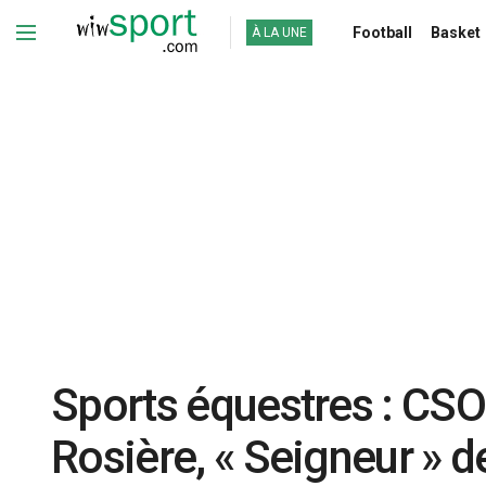
Football
Basket
À LA UNE
Sports équestres : CSO 
Rosière, « Seigneur » d