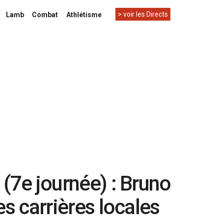
> voir les Directs
Lamb
Combat
Athlétisme
(7e journée) : Bruno
es carrières locales